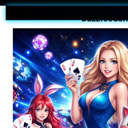
Skip
to
buzzfeeds
content