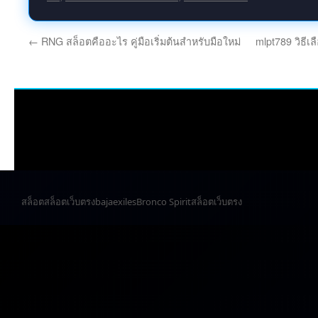
←
RNG สล็อตคืออะไร คู่มือเริ่มต้นสำหรับมือใหม่
mlpt789 วิธีเ
buzzfeedsnew
สล็อต
สล็อตเว็บตรง
bajaexiles
Bronco Spirit
สล็อตเว็บตรง