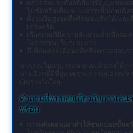
ตรวจสอบระดับสติสัมปชัญญะของตนเอ
ไม่ชัดหรือเดินเซ ไม่ควรเข้าเกมเด็
ตั้งวงเงินสูงสุดที่พร้อมจะเสียได้ และ
เคร่งครัด
เลือกเกมที่มีความผันผวนต่ำเพื่อลด
โอกาสชนะในระยะยาว
มีเพื่อนคอยเตือนสติหรือตรวจสอบกา
หากคุณไม่สามารถควบคุมตัวเองได้ การ
ทางเลือกที่ดีที่สุด เพราะความปลอดภ
เงินรางวัลใดๆ
คำถามที่พบบ่อยเกี่ยวกับการเล่
พร้อม
การเล่นตอนเมาทำให้ชนะบ่อยขึ้นจร
ไม่จริง ระบบ RNG ไม่สนใจสถานะร่า