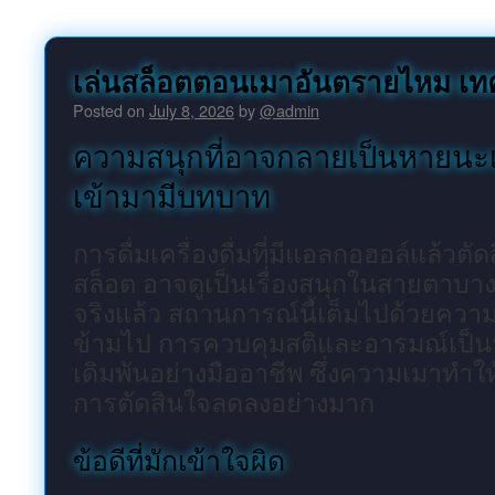
เล่นสล็อตตอนเมาอันตรายไหม เทค
Posted on
July 8, 2026
by
@admin
ความสนุกที่อาจกลายเป็นหายนะเ
เข้ามามีบทบาท
การดื่มเครื่องดื่มที่มีแอลกอฮอล์แล้วตั
สล็อต อาจดูเป็นเรื่องสนุกในสายตาบ
จริงแล้ว สถานการณ์นี้เต็มไปด้วยความ
ข้ามไป การควบคุมสติและอารมณ์เป็
เดิมพันอย่างมืออาชีพ ซึ่งความเมาท
การตัดสินใจลดลงอย่างมาก
ข้อดีที่มักเข้าใจผิด