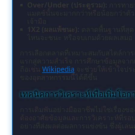
Over/Under (ประตูรวม):
การทายว
แมตช์นั้นจะมากกว่าหรือน้อยกว่าตั
เจ้ามือ
1X2 (ผลแพ้ชนะ):
ตลาดพื้นฐานที่สุด
ไหนจะชนะ หรือจบเกมด้วยผลเสมอ
การเลือกตลาดที่เหมาะสมกับสไตล์การ
แรกสู่ความสำเร็จ การศึกษาข้อมูลจากแหล
ถือเช่น
Wikipedia
จะช่วยให้เข้าใจปร
ของอุตสาหกรรมนี้ได้ดีขึ้น
เทคนิคการวิเคราะห์เพื่อเพิ่มโอ
การเดิมพันอย่างมืออาชีพไม่ใช่เรื่องของ
ต้องอาศัยข้อมูลและการวิเคราะห์ที่รอ
อย่างที่ส่งผลต่อผลการแข่งขัน ซึ่งผู้