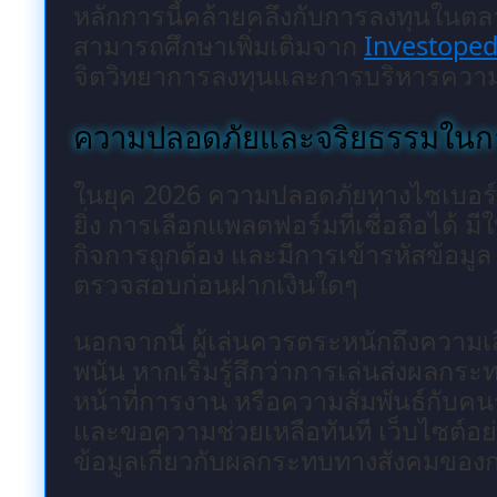
หลักการนี้คล้ายคลึงกับการลงทุนในตลา
สามารถศึกษาเพิ่มเติมจาก
Investoped
จิตวิทยาการลงทุนและการบริหารความเ
ความปลอดภัยและจริยธรรมในก
ในยุค 2026 ความปลอดภัยทางไซเบอร์เป
ยิ่ง การเลือกแพลตฟอร์มที่เชื่อถือได้
กิจการถูกต้อง และมีการเข้ารหัสข้อมูล (S
ตรวจสอบก่อนฝากเงินใดๆ
นอกจากนี้ ผู้เล่นควรตระหนักถึงความเ
พนัน หากเริ่มรู้สึกว่าการเล่นส่งผลกร
หน้าที่การงาน หรือความสัมพันธ์กับค
และขอความช่วยเหลือทันที เว็บไซต์อย
ข้อมูลเกี่ยวกับผลกระทบทางสังคมของก