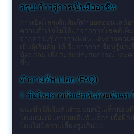
สรุป: ก้าวสู่การเป็นมืออาชีพ
การเปิดโลกเดิมพันกีฬาบอลออนไลน์อาจด
ความสำเร็จไม่ได้มาจากการโชคดีเพียงอ
จากความรู้ การวางแผน และการควบค
เป็นผู้เริ่มต้น ให้เริ่มจากการเรียนรู้
น้อยก่อน เพื่อสะสมประสบการณ์และความเ
ขึ้น
คำถามที่พบบ่อย (FAQ)
1. มือใหม่ควรเริ่มเดิมพันด้วยเงินเท่า
แนะนำให้เริ่มต้นด้วยยอดเงินเล็กน้อยที
โดยแบ่งเป็นหน่วยเดิมพันเล็กๆ เพื่อฝึ
โดยไม่มีความเสี่ยงสูงเกินไป