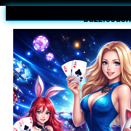
Skip
to
buzzfeeds
content