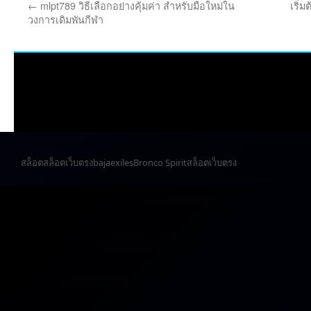
←
mlpt789 วิธีเลือกอย่างคุ้มค่า สำหรับมือใหม่ใน
เริ่ม
วงการเดิมพันกีฬา
buzzfeedsnew
สล็อต
สล็อตเว็บตรง
bajaexiles
Bronco Spirit
สล็อตเว็บตรง