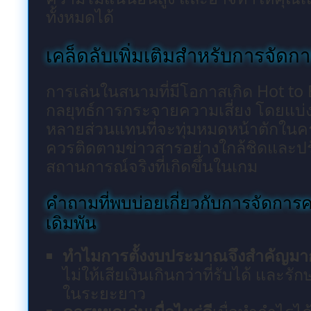
ทั้งหมดได้
เคล็ดลับเพิ่มเติมสำหรับการจัดกา
การเล่นในสนามที่มีโอกาสเกิด Hot to 
กลยุทธ์การกระจายความเสี่ยง โดยแบ่
หลายส่วนแทนที่จะทุ่มหมดหน้าตักในครั
ควรติดตามข่าวสารอย่างใกล้ชิดและ
สถานการณ์จริงที่เกิดขึ้นในเกม
คำถามที่พบบ่อยเกี่ยวกับการจัดการ
เดิมพัน
ทำไมการตั้งงบประมาณจึงสำคัญมา
ไม่ให้เสียเงินเกินกว่าที่รับได้ และ
ในระยะยาว