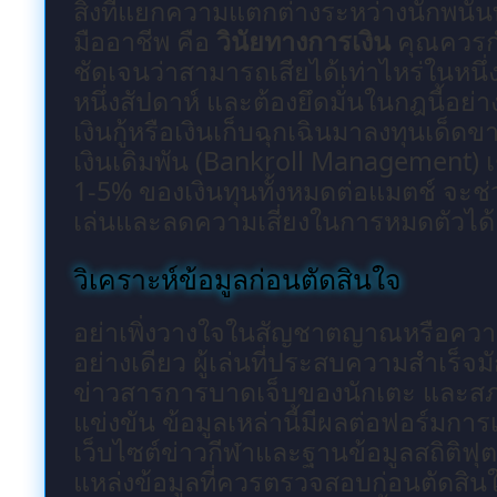
สิ่งที่แยกความแตกต่างระหว่างนักพนันทั
มืออาชีพ คือ
วินัยทางการเงิน
คุณควรก
ชัดเจนว่าสามารถเสียได้เท่าไหร่ในหนึ่
หนึ่งสัปดาห์ และต้องยึดมั่นในกฎนี้อย่า
เงินกู้หรือเงินเก็บฉุกเฉินมาลงทุนเด็ด
เงินเดิมพัน (Bankroll Management) เ
1-5% ของเงินทุนทั้งหมดต่อแมตช์ จะช
เล่นและลดความเสี่ยงในการหมดตัวได้
วิเคราะห์ข้อมูลก่อนตัดสินใจ
อย่าเพิ่งวางใจในสัญชาตญาณหรือควา
อย่างเดียว ผู้เล่นที่ประสบความสำเร็จม
ข่าวสารการบาดเจ็บของนักเตะ และส
แข่งขัน ข้อมูลเหล่านี้มีผลต่อฟอร์มกา
เว็บไซต์ข่าวกีฬาและฐานข้อมูลสถิติฟ
แหล่งข้อมูลที่ควรตรวจสอบก่อนตัดสินใจทุ