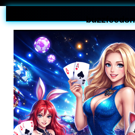
Skip
to
buzzfeeds
content