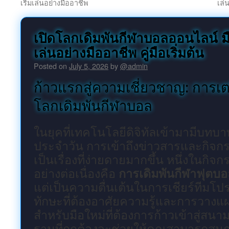
เริ่มเล่นอย่างมืออาชีพ
เล่
เปิดโลกเดิมพันกีฬาบอลออนไลน์ มือให
เล่นอย่างมืออาชีพ คู่มือเริ่มต้น
Posted on
July 5, 2026
by
@admin
ก้าวแรกสู่ความเชี่ยวชาญ: การเต
โลกเดิมพันกีฬาบอล
ในยุคที่เทคโนโลยีดิจิทัลเข้ามามีบทบ
ประจำวัน การเข้าถึงข่าวสารและกิจกรร
เป็นเรื่องที่ง่ายดายมากขึ้น หนึ่งในกิจ
อย่างต่อเนื่องคือ
การเดิมพันกีฬาฟุตบ
แต่เป็นความตื่นเต้นในการเชียร์ทีมโป
ทักษะที่ต้องอาศัยความรู้และการวาง
สำหรับมือใหม่ที่ต้องการก้าวเข้าสู่สนามน
ฐานที่ถูกต้องจะช่วยให้คุณสามารถสนุ