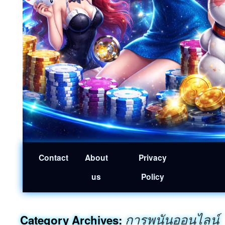
Contact
About
Privacy
us
Policy
การพนันออนไลน์
Category Archives: