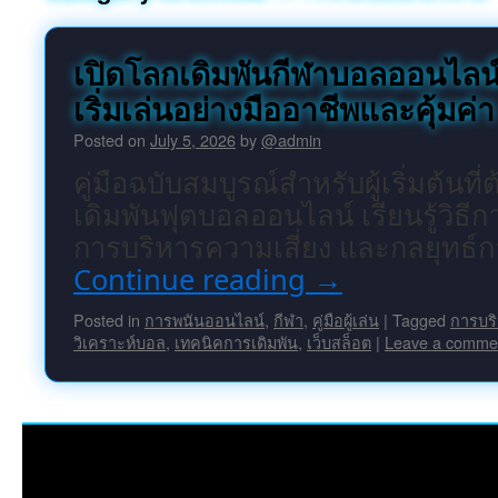
เปิดโลกเดิมพันกีฬาบอลออนไลน์: ม
เริ่มเล่นอย่างมืออาชีพและคุ้มค่า
Posted on
July 5, 2026
by
@admin
คู่มือฉบับสมบูรณ์สำหรับผู้เริ่มต้นที
เดิมพันฟุตบอลออนไลน์ เรียนรู้วิธีก
การบริหารความเสี่ยง และกลยุทธ์การ
Continue reading
→
Posted in
การพนันออนไลน์
,
กีฬา
,
คู่มือผู้เล่น
|
Tagged
การบริ
วิเคราะห์บอล
,
เทคนิคการเดิมพัน
,
เว็บสล็อต
|
Leave a comme
buzzfeedsnew